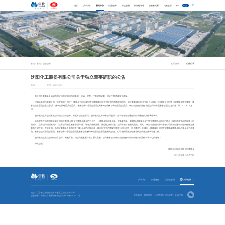
首页
关于我们
新闻中心
产品服务
科技创新
供应链管理
投资者关系
纪检监督
EN
中文
首页
首页
公告公示
公司新闻
公告公示
>
>
沈阳化工股份有限公司关于独立董事辞职的公告
来源：
时间：2025-12-05
本公司及董事会全体成员保证信息披露的内容真实、准确、完整，没有虚假记载、误导性陈述或重大遗漏。
沈阳化工股份有限公司（以下简称“公司”）董事会于近日收到独立董事杨向宏先生提交的书面辞职报告。独立董事杨向宏先生因个人原因，申请辞去公司第十届董事会独立董事、董
事会提名委员会主任委员、董事会战略委员会委员、董事会审计委员会委员及董事会薪酬与考核委员会委员。杨向宏先生的原任期至公司第十届董事会届满之日止，即 2027 年 9 月 2
日。
杨向宏先生辞职后不在公司担任任何职务。截至本公告披露日，杨向宏先生未持有公司股票，亦不存在应当履行而尚未履行的其他承诺事项。
杨向宏先生的辞职将导致公司独立董事人数少于董事会成员的三分之一，董事会审计委员会、提名委员会、薪酬与考核委员会中独立董事所占比例不符合《深圳证券交易所股票上市
规则》《上市公司治理准则》《上市公司独立董事管理办法》等有关法律法规、规范性文件以及《公司章程》的相关规定。因此，杨向宏先生的辞职将在公司股东会选举产生新任独立董
事后正式生效。在此之前，为保证董事会及其相应专门委员会的正常运作，杨向宏先生仍将按照有关法律法规及《公司章程》等规定，继续履行公司独立董事及董事会提名委员会主任委
员、董事会战略委员会委员、董事会审计委员会委员及董事会薪酬与考核委员会委员的相关职责。公司将按照法定程序尽快完成独立董事补选工作。
杨向宏先生在任职期间恪尽职守、勤勉尽责，为公司的发展作出了重大贡献。公司董事会对杨向宏先生任职期间所做出的贡献表示衷心的感谢！
特此公告。
沈阳化工股份有限公司董事会
二〇二五年十二月三日
关于我们
产品服务
供应链管理
友情链接
地址：辽宁省沈阳经济技术开发区沈西三东路55号
联系我们
网站地图
法律声明
纪检监察
RSS订阅
版权所有：中国化工新材料有限公司
京ICP备05029527号